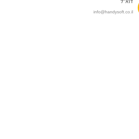
דוא"ל
info@handysoft.co.il