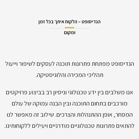
הוסף קו תחתון לקישורים
format_underlined
סמן קישורים
font_download
הנדיסופט – הלקוח איתך בכל זמן
ל
cached
ומקום
א
הצהרת נגישות
פ
ס
א
ת
הנדיסופט מפתחת פתרונות תוכנה לעסקים לשיפור וייעול
כ
ל
תהליכי המכירה והלוגיסטיקה.
ה
א
פ
אנו משלבים בין ידע טכנולוגי וניסיון רב בביצוע פרויקטים
ש
מורכבים בתחום התוכנה ובין הבנה עמוקה של עולם
ר
ו
המסחר, אופן ההתנהלות והצרכים. שילוב זה מאפשר לנו
י
ו
להתאים פתרונות טכנולוגיים מודרניים ויעילים ללקוחותינו.
ת